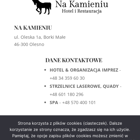
NA KAMIENIU
ul. Oleska 1a, Borki Małe
46-300 Olesno
DANE KONTAKTOWE
HOTEL & ORGANIZACJA IMPREZ
-
+48 34 359 60 30
STRZELNICE LASEROWE, QUADY
-
+48 601 180 296
SPA
- +48 570 400 101
INFORMACJE
Strona korzysta z plików cookies (ciasteczek). Dalsze
korzystanie ze strony oznacza, że zgadzasz się na ich użycie.
Pamiętaj, że opcje zapisu plików cookies możesz zmienić w