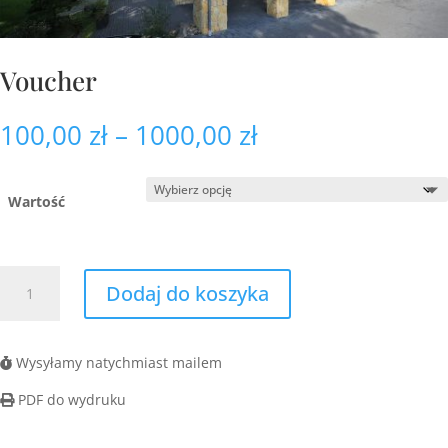
Voucher
Zakres
100,00
zł
–
1000,00
zł
cen:
od
100,00 zł
Wartość
do
1000,00 zł
ilość
Dodaj do koszyka
Voucher
Wysyłamy natychmiast mailem
PDF do wydruku